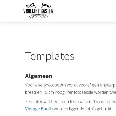
m anoniem
nformatie te
erzamelen over
et gedrag van een
ezoeker op de
ebsite.
arketing
Templates
arketingcookies
orden gebruikt
m bezoekers te
olgen op de
Algemeen
ebsite. Hierdoor
Voor elke photobooth wordt vooraf een ontwerp g
unnen website-
igenaren relevante
breed en 15 cm hoog. Per fotosessie worden twee s
dvertenties tonen
Een fotokaart heeft een formaat van 15 cm breed
ebaseerd op het
Vintage Booth
worden liggende foto's gebruikt.
edrag van deze