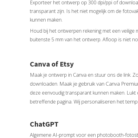
ezoeker.
Exporteer het ontwerp op 300 dpi/ppi of download 
transparant zijn. Is het niet mogelijk om de foto
Voorkeuren opslaan
kunnen maken.
Houd bij het ontwerpen rekening met een veilige 
buitenste 5 mm van het ontwerp. Afloop is niet no
Canva of Etsy
Maak je ontwerp in Canva en stuur ons de link. Z
Maak je gebruik van Canva Premiu
downloaden.
deze eenvoudig transparant kunnen maken. Lukt di
Wij personaliseren het templ
betreffende pagina.
ChatGPT
Algemene AI-prompt voor een photobooth-fotost