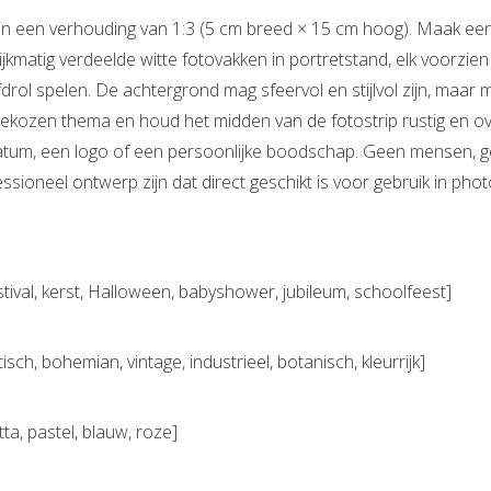
 in een verhouding van 1:3 (5 cm breed × 15 cm hoog). Maak ee
ijkmatig verdeelde witte fotovakken in portretstand, elk voorzie
drol spelen. De achtergrond mag sfeervol en stijlvol zijn, maar
gekozen thema en houd het midden van de fotostrip rustig en o
datum, een logo of een persoonlijke boodschap. Geen mensen, 
ssioneel ontwerp zijn dat direct geschikt is voor gebruik in ph
festival, kerst, Halloween, babyshower, jubileum, schoolfeest]
sch, bohemian, vintage, industrieel, botanisch, kleurrijk]
tta, pastel, blauw, roze]