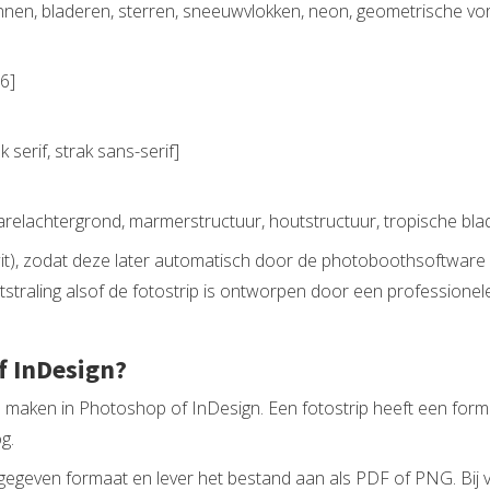
lonnen, bladeren, sterren, sneeuwvlokken, neon, geometrische v
6]
 serif, strak sans-serif]
aquarelachtergrond, marmerstructuur, houtstructuur, tropische bla
g (wit), zodat deze later automatisch door de photoboothsoftwa
straling alsof de fotostrip is ontworpen door een professionel
f InDesign?
e maken in Photoshop of InDesign. Een fotostrip heeft een for
g.
egeven formaat en lever het bestand aan als PDF of PNG. Bij v