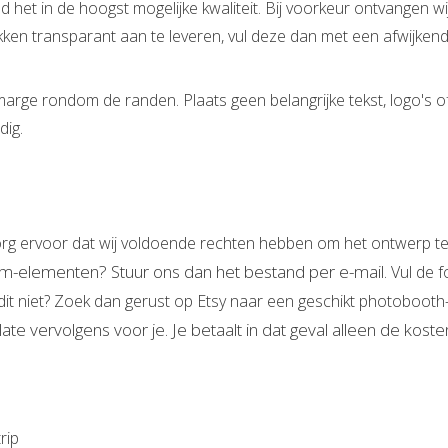
het in de hoogst mogelijke kwaliteit. Bij voorkeur ontvangen w
vakken transparant aan te leveren, vul deze dan met een afwijke
marge rondom de randen. Plaats geen belangrijke tekst, logo's 
dig.
org ervoor dat wij voldoende rechten hebben om het ontwerp te 
m-elementen? Stuur ons dan het bestand per e-mail.
Vul de f
t niet? Zoek dan gerust op Etsy naar een geschikt photobooth-
ate vervolgens voor je. Je betaalt in dat geval alleen de kos
rip