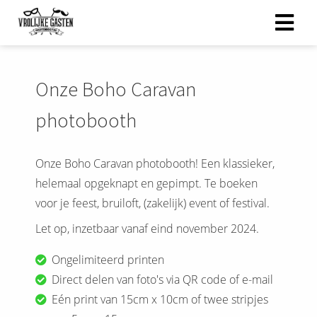
ngen
Onze Boho Caravan
 policy
photobooth
Onze Boho Caravan photobooth! Een klassieker,
oneel
helemaal opgeknapt en gepimpt. Te boeken
onele
voor je feest, bruiloft, (zakelijk) event of festival.
s zijn
kelijk om
Let op, inzetbaar vanaf eind november 2024.
bsite te
ken. Ze
Ongelimiteerd printen
 gebruikt
Direct delen van foto's via QR code of e-mail
asisfuncties
Eén print van 15cm x 10cm of twee stripjes
der deze