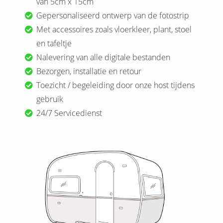
van 5cm x 15cm
s kan de
Gepersonaliseerd ontwerp van de fotostrip
e niet
Met accessoires zoals vloerkleer, plant, stoel
oneren.
en tafeltje
ieken
Nalevering van alle digitale bestanden
ische
Bezorgen, installatie en retour
s worden
Toezicht / begeleiding door onze host tijdens
kt om
gebruik
em
24/7 Servicedienst
tie te
elen over
drag van
zoeker op
site.
ing
ingcookies
 gebruikt
oekers te