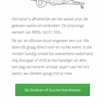
 op de
e. Hierdoor
 website-
Het tarief is afhankelijk van het aantal uren, de
ren
gekozen opties en reiskosten. De prijsrange
nte
varieert van €895,- tot €1.500,-
enties
gebaseerd
De op- en afbouw duurt ongeveer een uur. We
 gedrag van
doen dit graag direct voor en na het event. Is dat
ezoeker.
minder handig omdat het evenement naderhand
nog doorgaat of vindt je het handiger als alles
uren
een dag van tevoren al klaar staat? Laat het ons
weten, we denken graag met je mee.
Nu boeken of kosten berekenen