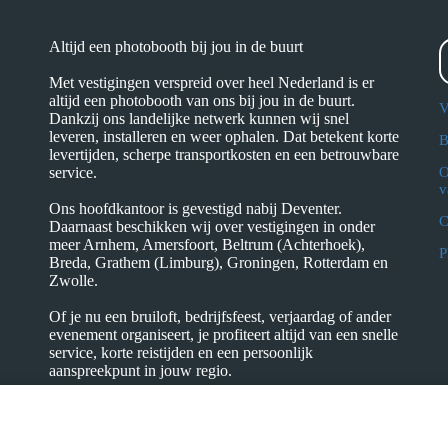
Altijd een photobooth bij jou in de buurt
Met vestigingen verspreid over heel Nederland is er
altijd een photobooth van ons bij jou in de buurt.
V
Dankzij ons landelijke netwerk kunnen wij snel
leveren, installeren en weer ophalen. Dat betekent korte
B
levertijden, scherpe transportkosten en een betrouwbare
service.
O
v
Ons hoofdkantoor is gevestigd nabij Deventer.
C
Daarnaast beschikken wij over vestigingen in onder
meer Arnhem, Amersfoort, Beltrum (Achterhoek),
P
Breda, Grathem (Limburg), Groningen, Rotterdam en
Zwolle.
Of je nu een bruiloft, bedrijfsfeest, verjaardag of ander
evenement organiseert, je profiteert altijd van een snelle
service, korte reistijden en een persoonlijk
aanspreekpunt in jouw regio.