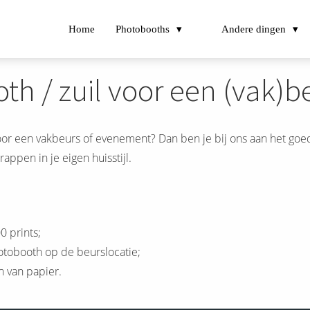
Home
Photobooths
Andere dingen
h / zuil voor een (vak)b
r een vakbeurs of evenement? Dan ben je bij ons aan het goed
appen in je eigen huisstijl.
00 prints;
otobooth op de beurslocatie;
n van papier.