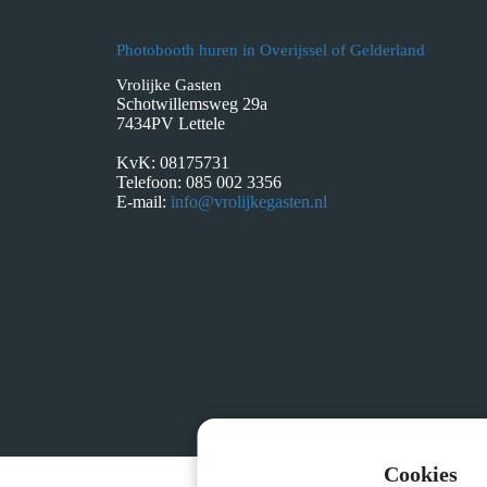
ezoeker.
Photobooth huren in Overijssel of Gelderland
Voorkeuren opslaan
Vrolijke Gasten
Schotwillemsweg 29a
7434PV Lettele
KvK: 08175731
Telefoon: 085 002 3356
E-mail:
info@vrolijkegasten.nl
Cookies