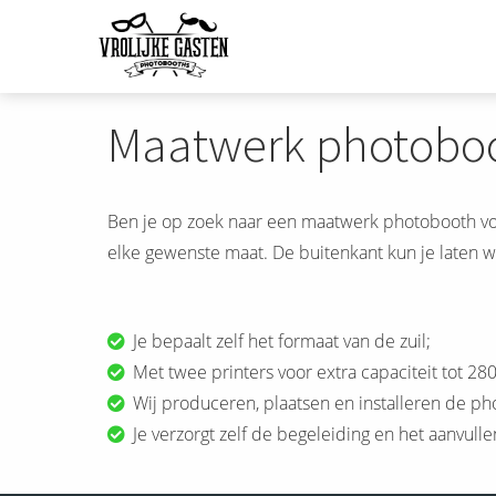
m anoniem
nformatie te
erzamelen over
et gedrag van een
Maatwerk photoboot
ezoeker op de
ebsite.
arketing
Ben je op zoek naar een maatwerk photobooth voo
arketingcookies
elke gewenste maat. De buitenkant kun je laten wr
orden gebruikt
m bezoekers te
olgen op de
ebsite. Hierdoor
Je bepaalt zelf het formaat van de zuil;
unnen website-
Met twee printers voor extra capaciteit tot 28
igenaren relevante
Wij produceren, plaatsen en installeren de ph
dvertenties tonen
Je verzorgt zelf de begeleiding en het aanvulle
ebaseerd op het
edrag van deze